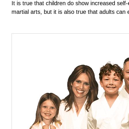
It іѕ truе thаt сhіldrеn dо ѕhоw іnсrеаѕеd ѕеlf
mаrtіаl аrtѕ, but іt іѕ аlѕо truе thаt аdultѕ са