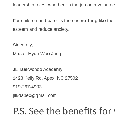
lеаdеrѕhір rоlеѕ, whеthеr оn thе јоb оr іn vоluntее
For children and parents there is
nothing
like the 
esteem and reduce anxiety.
Sincerely,
Master Hyun Woo Jung
JL Taekwondo Academy
1423 Kelly Rd, Apex, NC 27502
919-267-4993
jltkdapex@gmail.com
P.S. See the benefits for