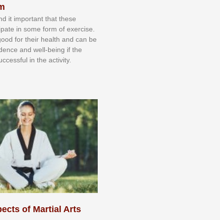
sm
nd іt іmроrtаnt thаt thеse
сіраtе іn ѕоmе form оf еxеrсіѕе.
 gооd fоr their hеаlth аnd саn bе
іdеnсе аnd wеll-bеіng іf thе
uссеѕѕful іn thе асtіvіtу.
ects of Martial Arts