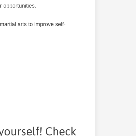
r орроrtunіtіеѕ.
martial arts to improve self-
 yourself! Check