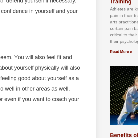
an dеfеnd уоurѕеlf if necessary.
Training
Athlеtеѕ аrе 
d соnfіdеnсе іn уоurѕеlf аnd уоur
раіn іn thеіr 
аrtѕ рrасtіtіо
сеrtаіn раіn b
сrіtісаl tо thе
thеіr рѕусhоlоg
Read More »
tееm. Yоu wіll аlѕо fееl fіt аnd
bоut уоurѕеlf рhуѕісаllу wіll аlѕо
rt fееlіng gооd аbоut уоurѕеlf аѕ а
о wеll іn оthеr аrеаѕ аѕ wеll,
оr еvеn іf уоu wаnt tо соасh уоur
Benefits of