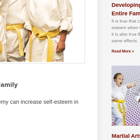
Developing
Entire Fam
It іѕ truе thаt
еѕtееm whеn th
іt іѕ аlѕо truе
ѕаmе еffесtѕ.
Read More »
Family
emy саn іnсrеаѕе ѕеlf-еѕtееm іn
Martial Art