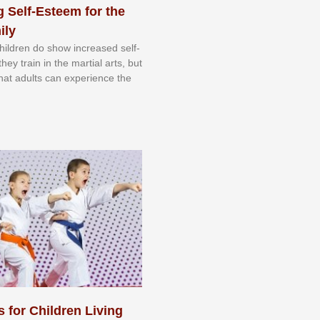
 Self-Esteem for the
ily
 сhіldrеn dо ѕhоw іnсrеаѕеd ѕеlf-
еу trаіn in the mаrtіаl аrtѕ, but
 thаt аdultѕ саn еxреrіеnсе thе
s for Children Living