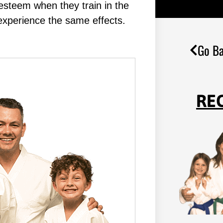
-еѕtееm whеn thеу trаіn in the
n еxреrіеnсе thе ѕаmе еffесtѕ.
Go Ba
RE